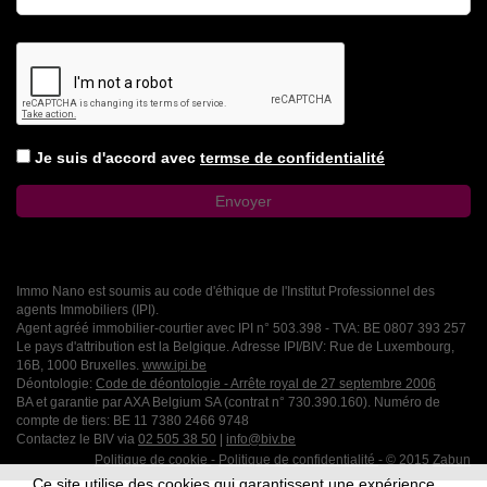
Je suis d'accord avec
termse de confidentialité
Immo Nano est soumis au code d'éthique de l'Institut Professionnel des
agents Immobiliers (IPI).
Agent agréé immobilier-courtier avec IPI n° 503.398 - TVA: BE 0807 393 257
Le pays d'attribution est la Belgique. Adresse IPI/BIV: Rue de Luxembourg,
16B, 1000 Bruxelles.
www.ipi.be
Déontologie:
Code de déontologie - Arrête royal de 27 septembre 2006
BA et garantie par AXA Belgium SA (contrat n° 730.390.160). Numéro de
compte de tiers: BE 11 7380 2466 9748
Contactez le BIV via
02 505 38 50
|
info@biv.be
Politique de cookie
-
Politique de confidentialité
- © 2015
Zabun
Ce site utilise des cookies qui garantissent une expérience