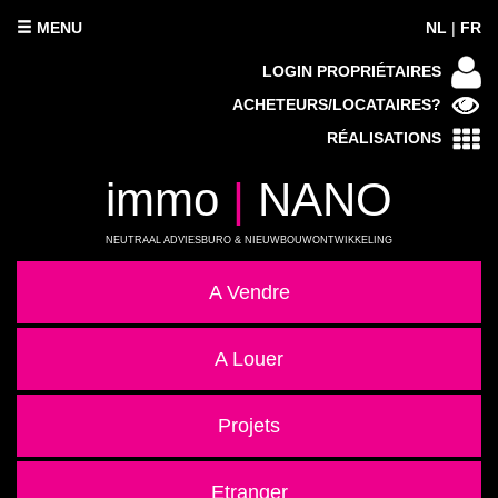
MENU
NL
|
FR
LOGIN PROPRIÉTAIRES
ACHETEURS/LOCATAIRES?
RÉALISATIONS
immo
|
NANO
NEUTRAAL ADVIESBURO & NIEUWBOUWONTWIKKELING
A Vendre
A Louer
Projets
Etranger