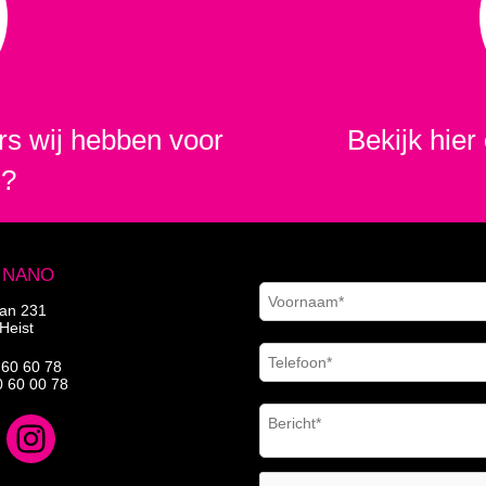
s wij hebben voor
Bekijk hier 
m?
| NANO
aan 231
Heist
 60 60 78
0 60 00 78