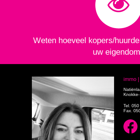
Weten hoeveel kopers/huurder
uw eigendo
immo 
Natiënl
Knokke-
Tel.
050
Fax. 05