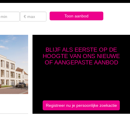
BLIJF ALS EERSTE OP DE
HOOGTE VAN ONS NIEUWE
OF AANGEPASTE AANBOD
Geef hier je zoekcriteria op en schrijf je in
Registreer nu je persoonlijke zoekactie