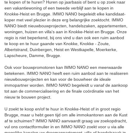
te kopen of te huren? Huren op jaarbasis of bent u op zoek naar
een vakantiewoning of een tweede verblijf aan te kopen in
Knokke-Heist en Brugge. IMMO NANO begeleidt elke kandidaat-
koper met veel plezier in deze erg belangrijke zoektocht. IMMO
NANO biedt nieuwbouwprojecten, handelszaken, appartementen,
woningen, huizen en villa's aan in Knokke-Heist en Brugge. Onze
regio is niet beperkend, bij ons vind u dan ook een ruim aanbod
te koop en te huur gaande van Knokke, Knokke - Zoute,
Albertstrand, Duinbergen, Heist en Westkapelle, Moerkerke,
Lapscheure, Damme, Brugge.
Ook voor bouwpromotoren kan IMMO NANO een meerwaarde
betekenen. IMMO NANO heeft een ruim aanbod aan te realiseren
nieuwbouwprojecten en kan voor de bouwheer de ideale
immopartner worden. IMMO NANO begeleidt u vanaf de aankoop
tot aan de commercialisering en de finale coördinatie van het
nieuw te bouwen project.
U zoekt te koop en/of te huur in Knokke-Heist of in groot regio
Brugge, maar u hebt geen tijd om alle immokantoren aan de Kust
af te schuimen? IMMO NANO aanvaardt graag uw zoekopdracht,
vul ons contactformulier in en IMMO NANO zoekt voor u via alle
mogelijke kanalen uw droomappartement, villa of handelszaak in