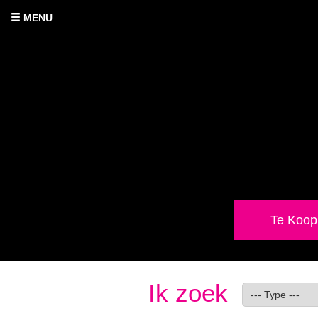
MENU
Te Koop
Ik zoek