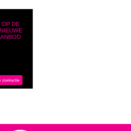
 OP DE
 NIEUWE
AANBOD
schrijf je in
e zoekactie