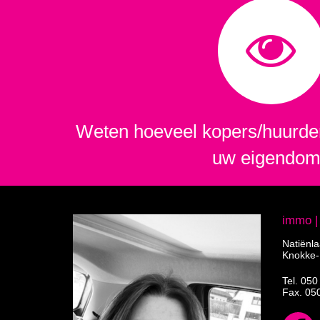
Weten hoeveel kopers/huurder
uw eigendo
immo 
Natiënl
Knokke-
Tel.
050
Fax. 05