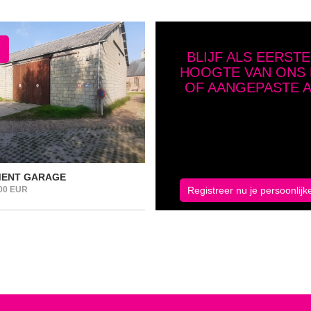
BLIJF ALS EERSTE
HOOGTE VAN ONS
OF AANGEPASTE 
Geef hier je zoekcriteria op en 
ENT GARAGE
Registreer nu je persoonlijk
000 EUR