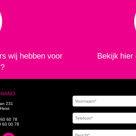
s wij hebben voor
Bekijk hier 
m?
| NANO
aan 231
Heist
 60 60 78
0 60 00 78