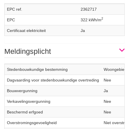
EPC ref.
2362717
2
EPC
322 kWh/m
Certificaat elektriciteit
Ja
Meldingsplicht
Stedenbouwkundige bestemming
Woongebied
Dagvaarding voor stedenbouwkundige overtreding
Nee
Bouwvergunning
Ja
Verkavelingsvergunning
Nee
Beschermd erfgoed
Nee
Overstromingsgevoeligheid
Niet overstro