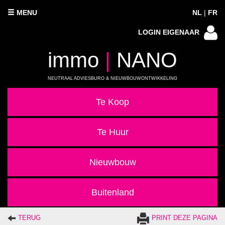
MENU
NL
|
FR
LOGIN EIGENAAR
immo
|
NANO
NEUTRAAL ADVIESBURO & NIEUWBOUWONTWIKKELING
Te Koop
Te Huur
Nieuwbouw
Buitenland
TERUG
PRINT DEZE PAGINA