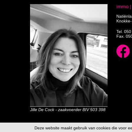
immo 
Natiënl
Knokke-
Tel.
050
Fax. 05
Jille De Cock - zaakvoerder BIV 503 398
Deze website maakt gebruik van cookies die voor e