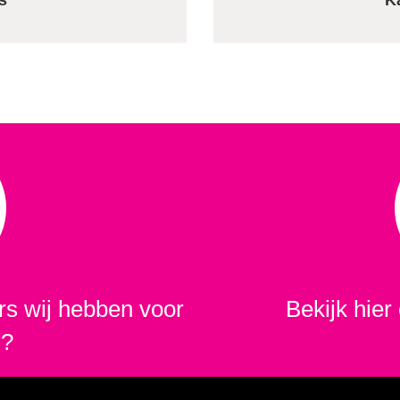
s
K
s wij hebben voor
Bekijk hier 
m?