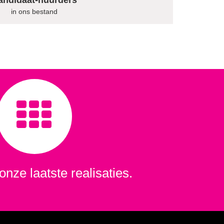
andidaat-huurders
in ons bestand
onze laatste realisaties.