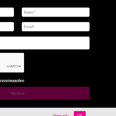
cyvoorwaarden
Meer info
OK