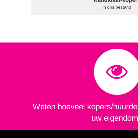
Kandidaat-koper
in ons bestand
Weten hoeveel kopers/huurder
uw eigendo